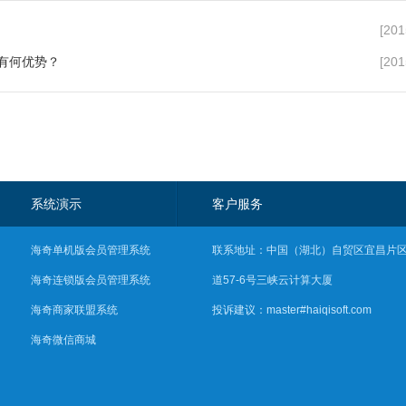
[201
有何优势？
[201
系统演示
客户服务
海奇单机版会员管理系统
联系地址：中国（湖北）自贸区宜昌片
海奇连锁版会员管理系统
道57-6号三峡云计算大厦
海奇商家联盟系统
投诉建议：master#haiqisoft.com
海奇微信商城