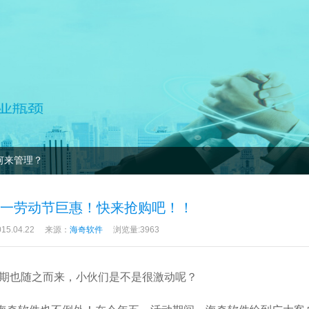
何来管理？
五一劳动节巨惠！快来抢购吧！！
5.04.22
来源：
海奇软件
浏览量:3963
期也随之而来，小伙们是不是很激动呢？