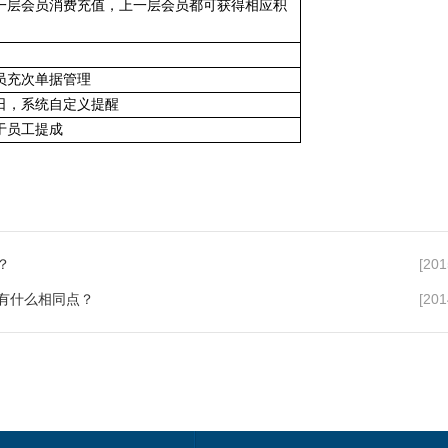
一层会员消费充值，上一层会员都可获得相应积
员充次单据管理
日，系统自定义提醒
，主要用于员工提成
？
[201
有什么相同点？
[201