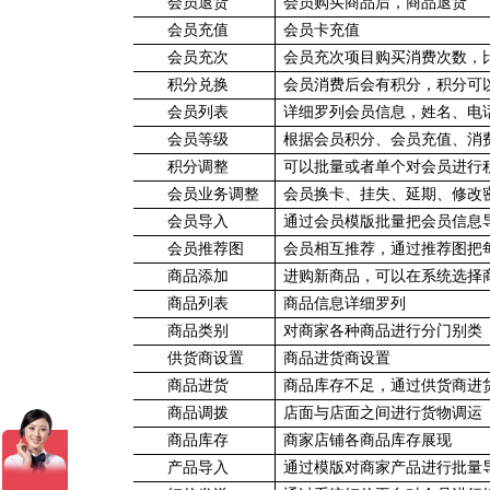
会员退货
会员购买商品后，商品退货
会员充值
会员卡充值
会员充次
会员充次项目购买消费次数，
积分兑换
会员消费后会有积分，积分可
会员列表
详细罗列会员信息，姓名、电
会员等级
根据会员积分、会员充值、消
积分调整
可以批量或者单个对会员进行
会员业务调整
会员换卡、挂失、延期、修改
会员导入
通过会员模版批量把会员信息
会员推荐图
会员相互推荐，通过推荐图把
商品添加
进购新商品，可以在系统选择
商品列表
商品信息详细罗列
商品类别
对商家各种商品进行分门别类
供货商设置
商品进货商设置
商品进货
商品库存不足，通过供货商进
商品调拨
店面与店面之间进行货物调运
商品库存
商家店铺各商品库存展现
产品导入
通过模版对商家产品进行批量